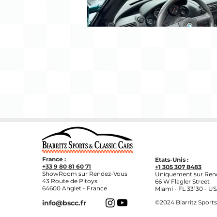
France :
Etats-Unis :
+33 9 80 81 60 71
+1 305 307 8483
ShowRoom sur Rendez-Vous
Uniquement sur Ren
43 Route de Pitoys
66 W Flagler Street
64600 Anglet - France
Miami - FL 33130 - U
info@bscc.fr
©2024
Biarritz Sports