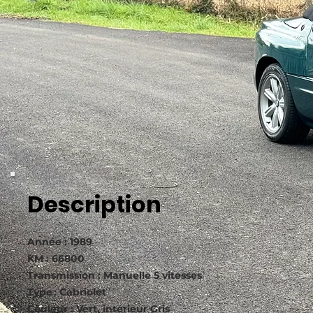
Description
Année : 1989
KM : 66800
Transmission : Manuelle 5 vitesses
Type : Cabriolet
Couleur : Vert, intérieur Gris