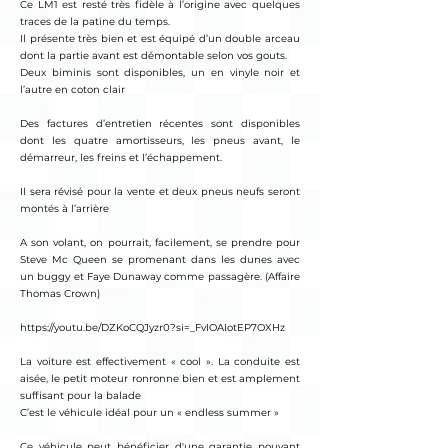
Ce LM1 est resté très fidèle à l’origine avec quelques
traces de la patine du temps.
Il présente très bien et est équipé d’un double arceau
dont la partie avant est démontable selon vos gouts.
Deux biminis sont disponibles, un en vinyle noir et
l’autre en coton clair
Des factures d’entretien récentes sont disponibles
dont les quatre amortisseurs, les pneus avant, le
démarreur, les freins et l’échappement.
Il sera révisé pour la vente et deux pneus neufs seront
montés à l’arrière
A son volant, on pourrait, facilement, se prendre pour
Steve Mc Queen se promenant dans les dunes avec
un buggy et Faye Dunaway comme passagère. (Affaire
Thomas Crown)
https://youtu.be/DZKoCQJyzr0?si=_FvIOAIotEP7OXHz
La voiture est effectivement « cool ». La conduite est
aisée, le petit moteur ronronne bien et est amplement
suffisant pour la balade
C’est le véhicule idéal pour un « endless summer »
Ce véhicule peut bénéficier d'une garantie pouvant