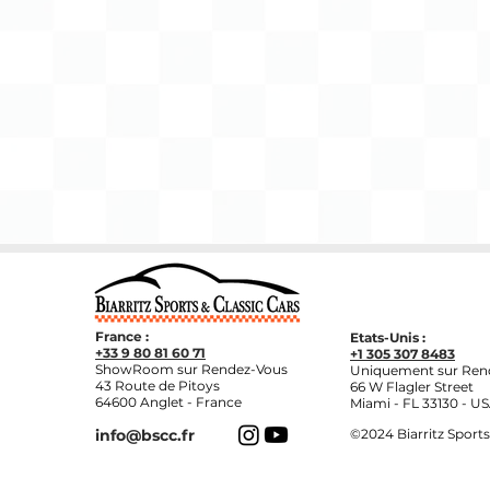
France :
Etats-Unis :
+33 9 80 81 60 71
+1 305 307 8483
ShowRoom sur Rendez-Vous
Uniquement sur Ren
43 Route de Pitoys
66 W Flagler Street
64600 Anglet - France
Miami - FL 33130 - U
info@bscc.fr
©2024
Biarritz Sports