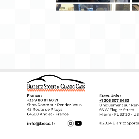
France :
Etats-Unis :
+33 9 80 81 60 71
+1 305 307 8483
ShowRoom sur Rendez-Vous
Uniquement sur Ren
43 Route de Pitoys
66 W Flagler Street
64600 Anglet - France
Miami - FL 33130 - U
info@bscc.fr
©2024
Biarritz Sports